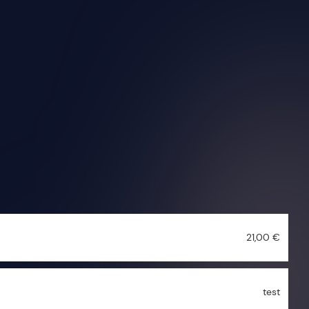
21,00 €
test