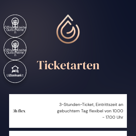
Hauptinhalt
Inhaltsverzeichnis
Hauptnavigation
Inhaltsverzeichnis
Öffnungszeite
Gutscheine
n
Öffnungszeite
Gutscheine
n
Ticketarten
Unterkunkt
Zimmer
3-Stunden-Ticket, Eintrittszeit an
3h flex
gebuchtem Tag flexibel von 10.00
- 17.00 Uhr