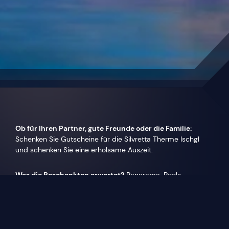
Ob für Ihren Partner, gute Freunde oder die Familie:
Schenken Sie Gutscheine für die Silvretta Therme Ischgl
und schenken Sie eine erholsame Auszeit.
Was die Beschenkten erwartet?
Panorama-Pools,
kulinarische Vielfalt, Verwöhn-Momente im Spa – und
natürlich jede Menge Erholung und Entspannung.
Das Beste daran?
Die Geschenkgutscheine können Sie