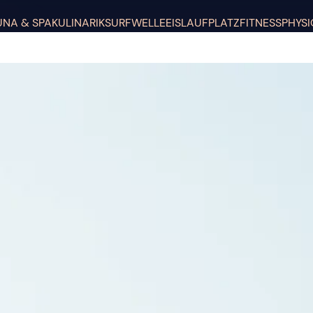
UNA & SPA
KULINARIK
SURFWELLE
EISLAUFPLATZ
FITNESS
PHYSI