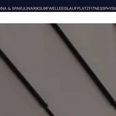
UNA & SPA
KULINARIK
SURFWELLE
EISLAUFPLATZ
FITNESS
PHYSI